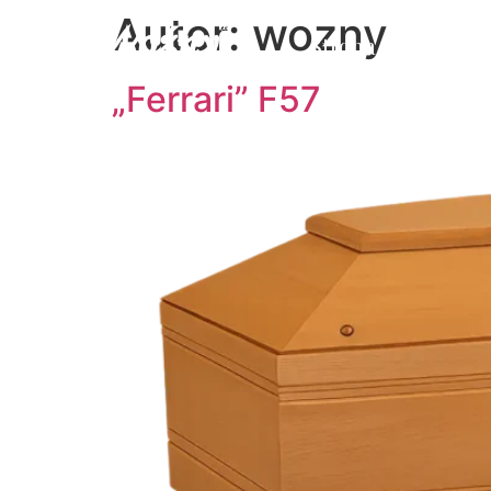
Autor:
wozny
Strona Główna
„Ferrari” F57