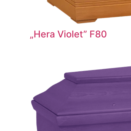
„Hera Violet” F80